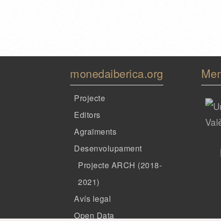
monedaiberica.org
Me
Projecte
Editors
Agraïments
Desenvolupament
Projecte ARCH (2018-
2021)
Avís legal
Open Data