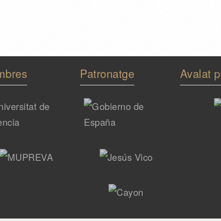
mbres
Patronatge
Avalat p