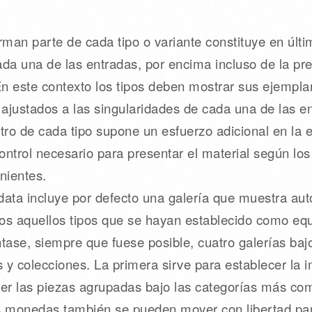
an parte de cada tipo o variante constituye en últim
cada una de las entradas, por encima incluso de la pr
n este contexto los tipos deben mostrar sus ejempl
 ajustados a las singularidades de cada una de las e
 de cada tipo supone un esfuerzo adicional en la el
control necesario para presentar el material según lo
nientes.
data incluye por defecto una galería que muestra a
os aquellos tipos que se hayan establecido como equ
ntase, siempre que fuese posible, cuatro galerías ba
 y colecciones. La primera sirve para establecer la i
ecer las piezas agrupadas bajo las categorías más co
s monedas también se pueden mover con libertad par