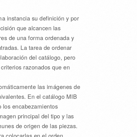
a instancia su definición y por
ecisión que alcancen las
ares de una forma ordenada y
ntradas. La tarea de ordenar
aboración del catálogo, pero
s criterios razonados que en
utomáticamente las imágenes de
ivalentes. En el catálogo MIB
jo los encabezamientos
magen principal del tipo y las
munes de origen de las piezas.
a colocarlas en el orden