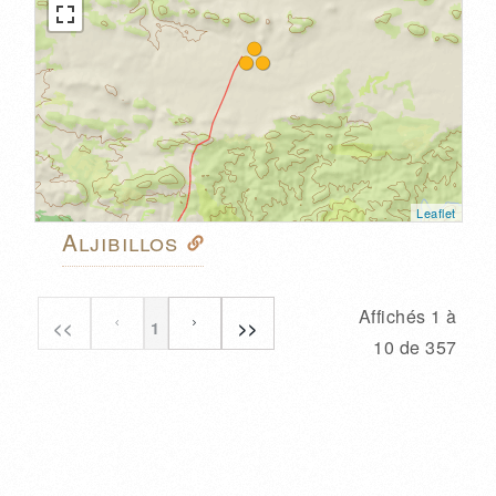
Leaflet
Aljibillos
Affichés 1 à
<<
1
>>
10 de 357