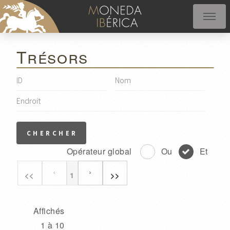
Trésors
Opérateur global
Ou
Et
<<
1
>>
Affichés
1 à 10