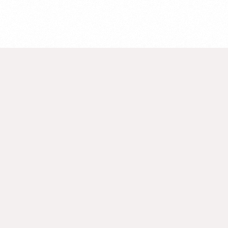
monedaiberica.org
Proyecto
Editores
Agradecimientos
Desarrollo
Proyecto ARCH (2018-2021)
Aviso legal
Open Data