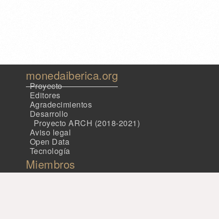
monedaiberica.org
Proyecto
Editores
Agradecimientos
Desarrollo
Proyecto ARCH (2018-2021)
Aviso legal
Open Data
Tecnología
Miembros
Patrocinio