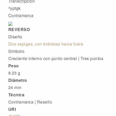
Transcripción
ʾyptgk
Contramarca
REVERSO
Diseño
Dos espigas, con brácteas hacia fuera
Símbolo
Creciente interno con punto central
|
Tres puntos
Peso
9.23 g
Diámetro
24 mm
Técnica
Contramarca | Resello
URI