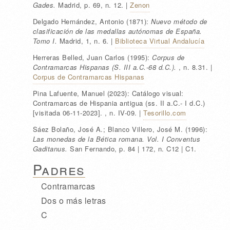
Gades.
Madrid
,
p. 69
, n. 12
.
|
Zenon
Delgado Hernández, Antonio
(1871):
Nuevo método de
clasificación de las medallas autónomas de España.
Tomo I.
Madrid
, 1
, n. 6
.
|
Biblioteca Virtual Andalucía
Herreras Belled, Juan Carlos
(1995):
Corpus de
Contramarcas Hispanas (S. III a.C.-68 d.C.).
, n. 8.31
.
|
Corpus de Contramarcas Hispanas
Pina Lafuente, Manuel
(2023):
Catálogo visual:
Contramarcas de Hispania antigua (ss. II a.C.- I d.C.)
[visitada 06-11-2023].
, n. IV-09
.
|
Tesorillo.com
Sáez Bolaño, José A.; Blanco Villero, José M.
(1996):
Las monedas de la Bética romana. Vol. I Conventus
Gaditanus.
San Fernando
,
p. 84
| 172
, n. C12 | C1
.
Padres
Contramarcas
Dos o más letras
C