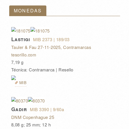
MONEDAS
Lastigi
MIB 2373
| 189/03
Tauler & Fau
27-11-2025
, Contramarcas
tesorillo.com
7,19 g
Técnica: Contramarca | Resello
MIB
Gadir
MIB 3390
| 9/60a
DNM Copenhague 25
8,08 g; 25 mm; 12 h