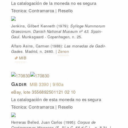
La catalogación de la moneda no es segura
Técnica: Contramarca | Resello
Jenkins, Gilbert Kenneth
(1979):
Sylloge Nummorum
Graecorum. Danish National Museum nº 43. Spain-
Gaul.
Munksgaard - Copenhagen
, n. 25
.
Alfaro Asins, Carmen
(1988):
Las monedas de Gadir-
Gades.
Madrid
, n. 2460
.
|
Zenon
MIB
Gadir
MIB 3390
| 9/60a
eBay
, lote 3556892501121 02 10
La catalogación de esta moneda no es segura
Técnica: Contramarca | Resello
Herreras Belled, Juan Carlos
(1995):
Corpus de
Contramarcas Hispanas (S. III a.C.-68 d.C.).
, n. 8.31
.
|