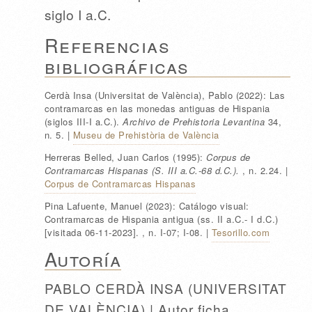
siglo I a.C.
Referencias
bibliográficas
Cerdà Insa (Universitat de València), Pablo
(2022):
Las
contramarcas en las monedas antiguas de Hispania
(siglos III-I a.C.).
Archivo de Prehistoria Levantina
34
,
n. 5
.
|
Museu de Prehistòria de València
Herreras Belled, Juan Carlos
(1995):
Corpus de
Contramarcas Hispanas (S. III a.C.-68 d.C.).
, n. 2.24
.
|
Corpus de Contramarcas Hispanas
Pina Lafuente, Manuel
(2023):
Catálogo visual:
Contramarcas de Hispania antigua (ss. II a.C.- I d.C.)
[visitada 06-11-2023].
, n. I-07; I-08
.
|
Tesorillo.com
Autoría
PABLO CERDÀ INSA (UNIVERSITAT
DE VALÈNCIA) | Autor ficha