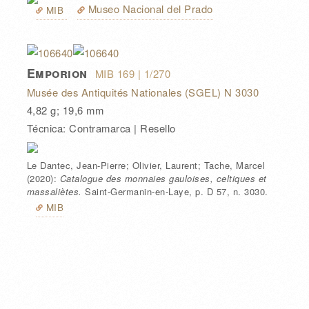
Museo Nacional del Prado
MIB
Emporion
MIB 169
| 1/270
Musée des Antiquités Nationales (SGEL) N 3030
4,82 g; 19,6 mm
Técnica: Contramarca | Resello
Le Dantec, Jean-Pierre; Olivier, Laurent; Tache, Marcel
(2020):
Catalogue des monnaies gauloises, celtiques et
massaliètes.
Saint-Germanin-en-Laye
,
p. D
57
, n. 3030
.
MIB