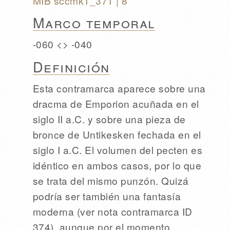
MIB sccmk1_371
| 8
Marco temporal
-060 <> -040
Definición
Esta contramarca aparece sobre una
dracma de Emporion acuñada en el
siglo II a.C. y sobre una pieza de
bronce de Untikesken fechada en el
siglo I a.C. El volumen del pecten es
idéntico en ambos casos, por lo que
se trata del mismo punzón. Quizá
podría ser también una fantasía
moderna (ver nota contramarca ID
374), aunque por el momento