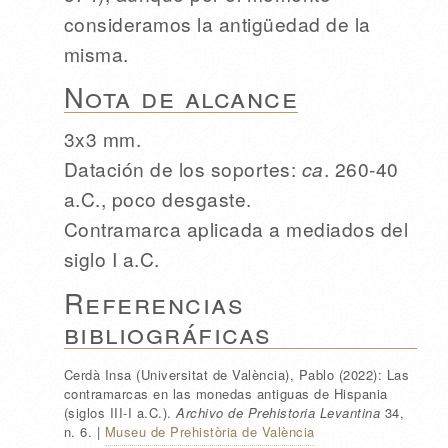
consideramos la antigüedad de la
misma.
Nota de alcance
3x3 mm.
Datación de los soportes:
ca
. 260-40
a.C., poco desgaste.
Contramarca aplicada a mediados del
siglo I a.C.
Referencias
bibliográficas
Cerdà Insa (Universitat de València), Pablo
(2022):
Las
contramarcas en las monedas antiguas de Hispania
(siglos III-I a.C.).
Archivo de Prehistoria Levantina
34
,
n. 6
.
|
Museu de Prehistòria de València