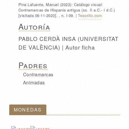
Pina Lafuente, Manuel
(2023):
Catálogo visual:
Contramarcas de Hispania antigua (ss. II a.C.- I d.C.)
[visitada 06-11-2023].
, n. I-09
.
|
Tesorillo.com
Autoría
PABLO CERDÀ INSA (UNIVERSITAT
DE VALÈNCIA) | Autor ficha
Padres
Contramarcas
Animadas
MONEDAS