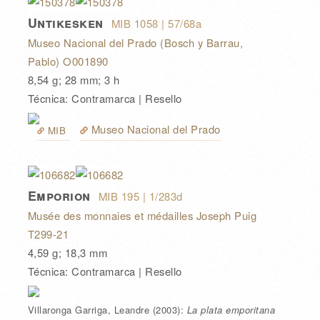
Untikesken
MIB 1058
| 57/68a
Museo Nacional del Prado (Bosch y Barrau,
Pablo) O001890
8,54 g; 28 mm; 3 h
Técnica: Contramarca | Resello
Museo Nacional del Prado
MIB
Emporion
MIB 195
| 1/283d
Musée des monnaies et médailles Joseph Puig
T299-21
4,59 g; 18,3 mm
Técnica: Contramarca | Resello
Villaronga Garriga, Leandre
(2003):
La plata emporitana