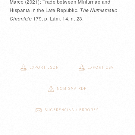
Marco
(2021):
Trade between Minturnae and
Hispania in the Late Republic.
The Numismatic
Chronicle
179
,
p. Lám.
14
, n. 23
.