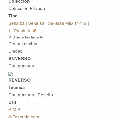
Colección
Colección Privada
Tipo
Sekaiza | Sekeiza | Sekaisa MIB 11442
|
117/Incierto
MIB inciertas Incierto
Denominación
Unidad
ANVERSO
Contramarca
REVERSO
Técnica
Contramarca | Resello
URI
MIB
Tesorillo.com